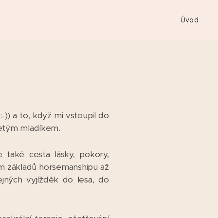
Úvod
)) a to, když mi vstoupil do
iletým mladíkem.
 také cesta lásky, pokory,
ním základů horsemanshipu až
ných vyjížděk do lesa, do