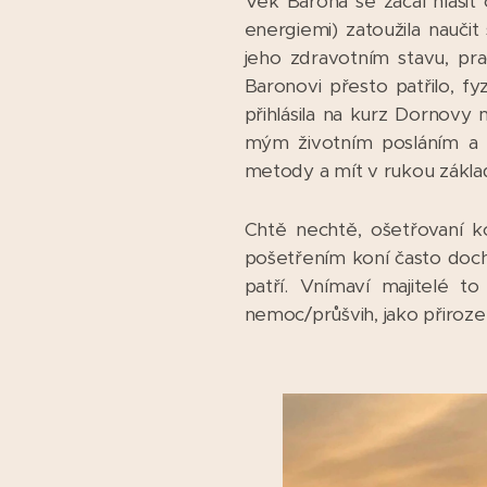
Věk Barona se začal hlásit 
energiemi) zatoužila nauči
jeho zdravotním stavu, pr
Baronovi přesto patřilo, fy
přihlásila na kurz Dornovy
mým životním posláním a 
metody a mít v rukou zákla
Chtě nechtě, ošetřovaní 
pošetřením koní často dochá
patří. Vnímaví majitelé t
nemoc/průšvih, jako přirozenou