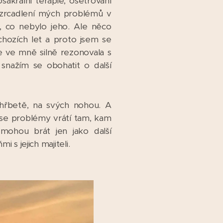
sakrální terapie, ošetřování
a zrcadlení mých problémů v
, co nebylo jeho. Ale něco
dchozích let a proto jsem se
e ve mně silně rezonovala s
nažím se obohatit o další
hřbetě, na svých nohou. A
y se problémy vrátí tam, kam
 mohou brát jen jako další
 s jejich majiteli.