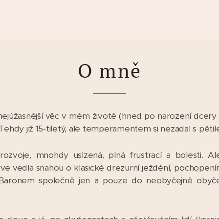
O mně
nejúžasnější věc v mém životě (hned po narození dcery :-
 Tehdy již 15-tiletý, ale temperamentem si nezadal s pět
ozvoje, mnohdy uslzená, plná frustrací a bolesti. Ale
prve vedla snahou o klasické drezurní ježdění, pochope
s Baronem společně jen a pouze do neobyčejně obyčej