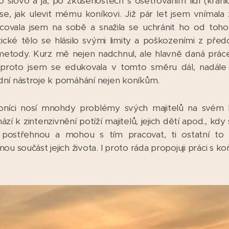
o slovo a já, po zkušenostech s ošetřováním lidí (kranio
t se, jak ulevit mému koníkovi. Již pár let jsem vnímal
acovala jsem na sobě a snažila se uchránit ho od toho
zické tělo se hlásilo svými limity a poškozeními z pře
 metody. Kurz mě nejen nadchnul, ale hlavně daná prác
proto jsem se edukovala v tomto směru dál, nadále s
dní nástroje k pomáhání nejen koníkům.
koníci nosí mnohdy problémy svých majitelů na svém 
zí k zintenzivnění potíží majitelů, jejich dětí apod., kd
o postřehnou a mohou s tím pracovat, ti ostatní to
 součást jejich života. I proto ráda propojuji práci s koňmi